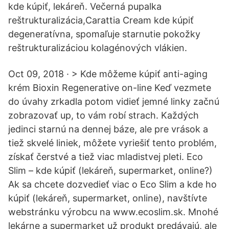
kde kúpiť, lekáreň. Večerná pupalka
reštrukturalizácia,Carattia Cream kde kúpiť
degeneratívna, spomaľuje starnutie pokožky
reštrukturalizáciou kolagénových vlákien.
Oct 09, 2018 · > Kde môžeme kúpiť anti-aging
krém Bioxin Regenerative on-line Keď vezmete
do úvahy zrkadla potom vidieť jemné linky začnú
zobrazovať up, to vám robí strach. Každých
jedinci starnú na dennej báze, ale pre vrások a
tiež skvelé liniek, môžete vyriešiť tento problém,
získať čerstvé a tiež viac mladistvej pleti. Eco
Slim – kde kúpiť (lekáreň, supermarket, online?)
Ak sa chcete dozvedieť viac o Eco Slim a kde ho
kúpiť (lekáreň, supermarket, online), navštívte
webstránku výrobcu na www.ecoslim.sk. Mnohé
lekárne a supermarket už produkt predávajú, ale