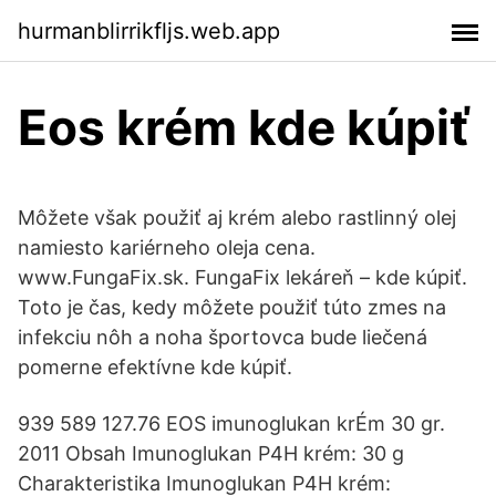
hurmanblirrikfljs.web.app
Eos krém kde kúpiť
Môžete však použiť aj krém alebo rastlinný olej
namiesto kariérneho oleja cena.
www.FungaFix.sk. FungaFix lekáreň – kde kúpiť.
Toto je čas, kedy môžete použiť túto zmes na
infekciu nôh a noha športovca bude liečená
pomerne efektívne kde kúpiť.
939 589 127.76 EOS imunoglukan krÉm 30 gr.
2011 Obsah Imunoglukan P4H krém: 30 g
Charakteristika Imunoglukan P4H krém: