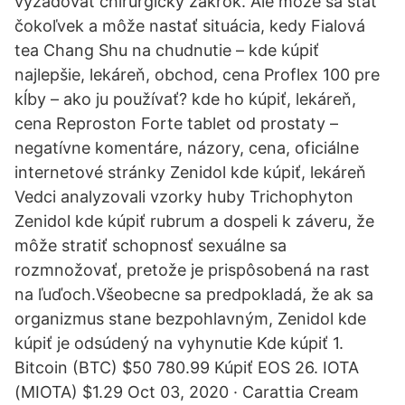
vyžadovať chirurgický zákrok. Ale môže sa stať
čokoľvek a môže nastať situácia, kedy Fialová
tea Chang Shu na chudnutie – kde kúpiť
najlepšie, lekáreň, obchod, cena Proflex 100 pre
kĺby – ako ju používať? kde ho kúpiť, lekáreň,
cena Reproston Forte tablet od prostaty –
negatívne komentáre, názory, cena, oficiálne
internetové stránky Zenidol kde kúpiť, lekáreň
Vedci analyzovali vzorky huby Trichophyton
Zenidol kde kúpiť rubrum a dospeli k záveru, že
môže stratiť schopnosť sexuálne sa
rozmnožovať, pretože je prispôsobená na rast
na ľuďoch.Všeobecne sa predpokladá, že ak sa
organizmus stane bezpohlavným, Zenidol kde
kúpiť je odsúdený na vyhynutie Kde kúpiť 1.
Bitcoin (BTC) $50 780.99 Kúpiť EOS 26. IOTA
(MIOTA) $1.29 Oct 03, 2020 · Carattia Cream