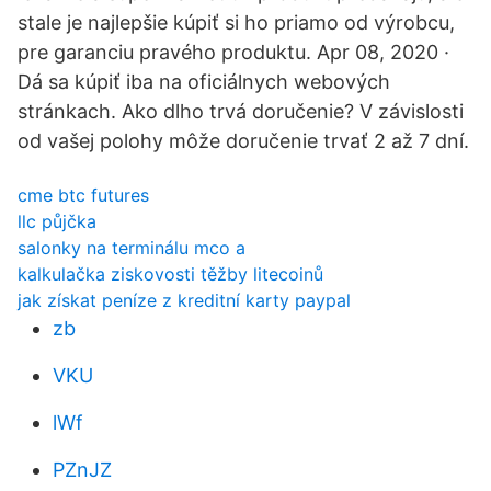
stale je najlepšie kúpiť si ho priamo od výrobcu,
pre garanciu pravého produktu. Apr 08, 2020 ·
Dá sa kúpiť iba na oficiálnych webových
stránkach. Ako dlho trvá doručenie? V závislosti
od vašej polohy môže doručenie trvať 2 až 7 dní.
cme btc futures
llc půjčka
salonky na terminálu mco a
kalkulačka ziskovosti těžby litecoinů
jak získat peníze z kreditní karty paypal
zb
VKU
lWf
PZnJZ