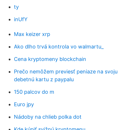
ty
inUfY
Max keizer xrp
Ako dlho trvá kontrola vo walmartu_
Cena kryptomeny blockchain
Prečo nemôžem previesť peniaze na svoju
debetnú kartu z paypalu
150 palcov do m
Euro jpy
Nádoby na chlieb polka dot
Kde kúpiť svižnú kryptomenu