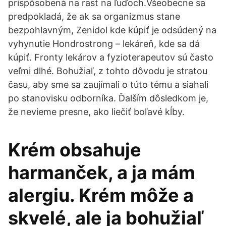
prispôsobená na rast na ľuďoch.Všeobecne sa
predpokladá, že ak sa organizmus stane
bezpohlavným, Zenidol kde kúpiť je odsúdený na
vyhynutie Hondrostrong – lekáreň, kde sa dá
kúpiť. Fronty lekárov a fyzioterapeutov sú často
veľmi dlhé. Bohužiaľ, z tohto dôvodu je stratou
času, aby sme sa zaujímali o túto tému a siahali
po stanovisku odborníka. Ďalším dôsledkom je,
že nevieme presne, ako liečiť boľavé kĺby.
Krém obsahuje
harmanček, a ja mám
alergiu. Krém môže a
skvelé, ale ja bohužiaľ