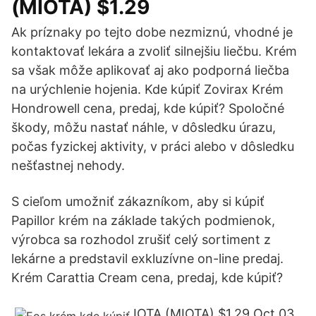
(MIOTA) $1.29
Ak príznaky po tejto dobe nezmiznú, vhodné je
kontaktovať lekára a zvoliť silnejšiu liečbu. Krém
sa však môže aplikovať aj ako podporná liečba
na urýchlenie hojenia. Kde kúpiť Zovirax Krém
Hondrowell cena, predaj, kde kúpiť? Spoločné
škody, môžu nastať náhle, v dôsledku úrazu,
počas fyzickej aktivity, v práci alebo v dôsledku
nešťastnej nehody.
S cieľom umožniť zákazníkom, aby si kúpiť
Papillor krém na základe takých podmienok,
výrobca sa rozhodol zrušiť celý sortiment z
lekárne a predstavil exkluzívne on-line predaj.
Krém Carattia Cream cena, predaj, kde kúpiť?
IOTA (MIOTA) $1.29 Oct 03,