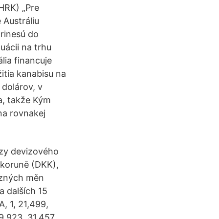
(HRK) „Pre
 Austráliu
rinesú do
uácii na trhu
lia financuje
itia kanabisu na
dolárov, v
va, takže Kým
na rovnakej
rzy devizového
 koruně (DKK),
ůzných měn
 dalších 15
, 1, 21,499,
29,923, 31,457,