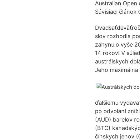
Australian Open 
Súvisiaci článok
Dvadsaťdeväťročn
slov rozhodla po
zahynulo vyše 20
14 rokov! V súla
austrálskych dol
Jeho maximálna v
ďalšiemu vydavat
po odvolaní zníži
(AUD) barelov ro
(BTC) kanadských
čínskych jenov 