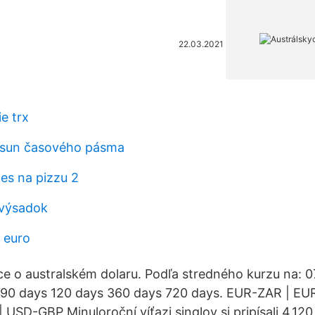
22.03.2021
e trx
osun časového pásma
es na pizzu 2
 výsadok
 euro
ce o australském dolaru. Podľa stredného kurzu na: 0
 90 days 120 days 360 days 720 days. EUR-ZAR | EU
USD-GBP Minuloroční víťazi singlov si pripísali 4,12