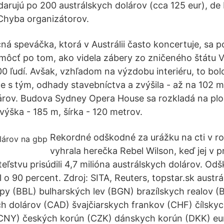
darujú po 200 austrálskych dolárov (cca 125 eur), de
 Chyba organizátorov.
á speváčka, ktorá v Austrálii často koncertuje, sa p
môcť po tom, ako videla zábery zo zničeného štátu Vi
0 ľudí. Avšak, vzhľadom na výzdobu interiéru, to bol
de s tým, odhady stavebníctva a zvýšila - až na 102 m
árov. Budova Sydney Opera House sa rozkladá na plo
ýška - 185 m, šírka - 120 metrov.
Rekordné odškodné za urážku na cti v r
vyhrala herečka Rebel Wilson, keď jej v p
eľstvu prisúdili 4,7 milióna austrálskych dolárov. Od
l o 90 percent. Zdroj: SITA, Reuters, topstar.sk austr
py (BBL) bulharských lev (BGN) brazílskych realov (
 dolárov (CAD) švajčiarskych frankov (CHF) čílsky
(CNY) českých korún (CZK) dánskych korún (DKK) eu