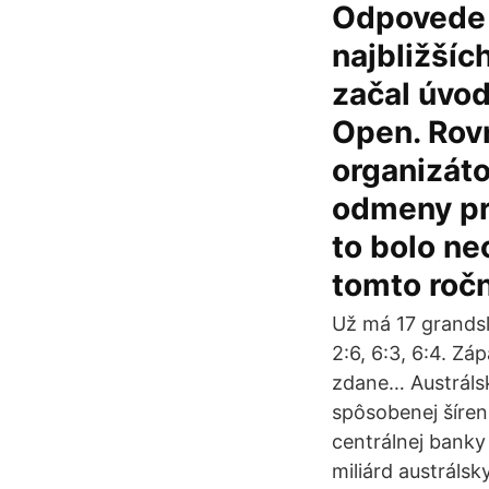
Odpovede 
najbližšíc
začal úvod
Open. Rov
organizáto
odmeny pr
to bolo ne
tomto roč
Už má 17 grandsl
2:6, 6:3, 6:4. Zá
zdane… Austrálsk
spôsobenej šíren
centrálnej bank
miliárd austráls