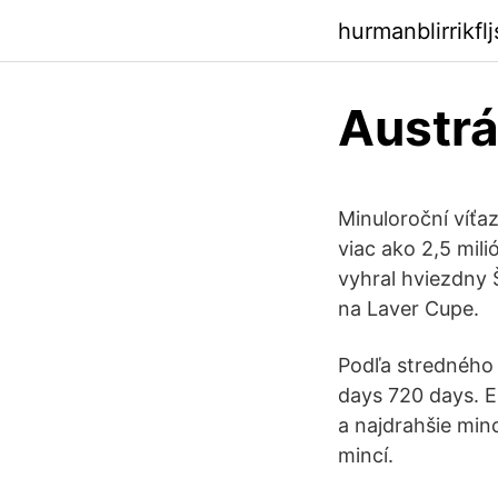
hurmanblirrikfl
Austrá
Minuloroční víťaz
viac ako 2,5 mili
vyhral hviezdny 
na Laver Cupe.
Podľa stredného 
days 720 days. 
a najdrahšie min
mincí.