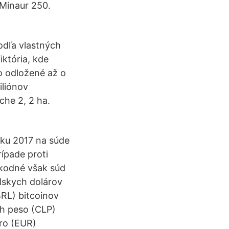
 Minaur 250.
odľa vlastných
któria, kde
o odložené až o
iliónov
che 2, 2 ha.
oku 2017 na súde
rípade proti
škodné však súd
álskych dolárov
BRL) bitcoinov
ch peso (CLP)
ro (EUR)