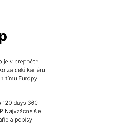
bp
čo je v prepočte
ko za celú kariéru
án tímu Európy
s 120 days 360
 Najvzácnejšie
afie a popisy