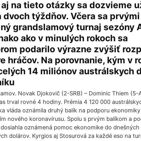
aj na tieto otázky sa dozvieme u
h dvoch týždňov. Včera sa prvým
ný grandslamový turnaj sezóny A
nako ako v minulých rokoch sa
rom podarilo výrazne zvýšiť roz
e hráčov. Na porovnanie, kým v 
celých 14 miliónov austrálskych d
níku
amov. Novak Djokovič (2-SRB) – Dominic Thiem (5-A
pas trval rovné 4 hodiny. Prémia 4 120 000 austrálsk
a vláda oznámila druhý balík na podporu ekonomiky
ím nového koronavírusu. Spolu s prvým balíkom a p
y dosiahla oznámená pomoc ekonomike do dnešných 
kych dolárov. Kyrgios aj Stosurová za každé eso na tu