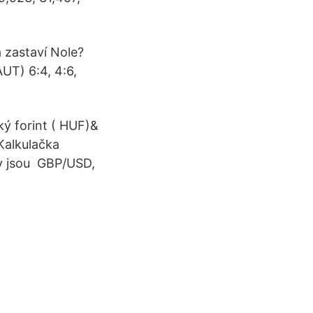
a zastaví Nole?
UT) 6:4, 4:6,
ý forint ( HUF)&
Kalkulačka
y jsou GBP/USD,