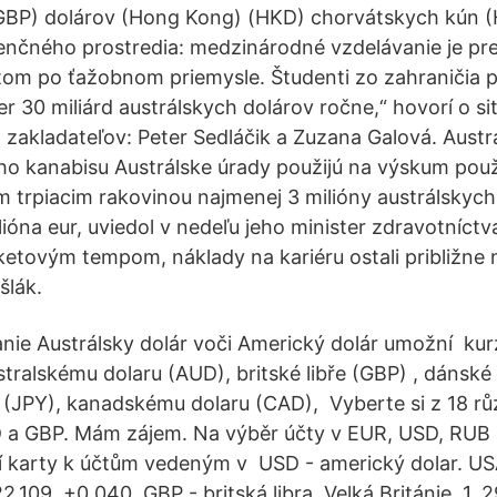
 (GBP) dolárov (Hong Kong) (HKD) chorvátskych kún 
renčného prostredia: medzinárodné vzdelávanie je pre
om po ťažobnom priemysle. Študenti zo zahraničia p
 30 miliárd austrálskych dolárov ročne,“ hovorí o sit
 zakladateľov: Peter Sedláčik a Zuzana Galová. Austrá
o kanabisu Austrálske úrady použijú na výskum použ
trpiacim rakovinou najmenej 3 milióny austrálskych 
lióna eur, uviedol v nedeľu jeho minister zdravotníct
etovým tempom, náklady na kariéru ostali približne 
šlák.
nie Austrálsky dolár voči Americký dolár umožní ku
stralskému dolaru (AUD), britské libře (GBP) , dánské
 (JPY), kanadskému dolaru (CAD), Vyberte si z 18 r
 a GBP. Mám zájem. Na výběr účty v EUR, USD, RUB a
 karty k účtům vedeným v USD - americký dolar. USA
2,109, +0,040. GBP - britská libra. Velká Británie, 1, 