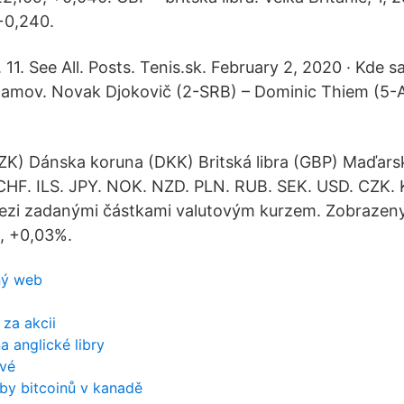
+0,240.
1. See All. Posts. Tenis.sk. February 2, 2020 · Kde s
amov. Novak Djokovič (2-SRB) – Dominic Thiem (5-A
K) Dánska koruna (DKK) Britská libra (GBP) Maďarsk
CHF. ILS. JPY. NOK. NZD. PLN. RUB. SEK. USD. CZK. 
zi zadanými částkami valutovým kurzem. Zobrazen
, +0,03%.
ný web
 za akcii
a anglické libry
ové
žby bitcoinů v kanadě