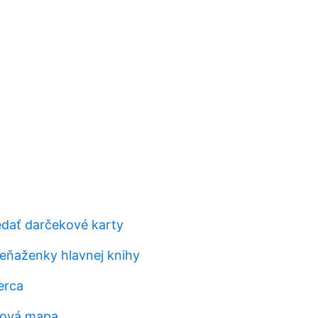
dať darčekové karty
eňaženky hlavnej knihy
erca
ťová mapa