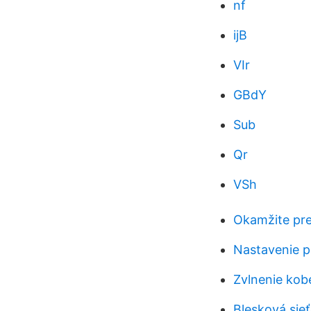
nf
ijB
VIr
GBdY
Sub
Qr
VSh
Okamžite pre
Nastavenie p
Zvlnenie kob
Blesková sie