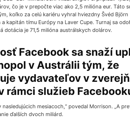
rov, čo je v prepočte viac ako 2,5 milióna eur. Táto 
ým, koľko za celú kariéru vyhral hviezdny Švéd Björn 
 a kapitán tímu Európy na Laver Cupe. Turnaj sa od
 dotácia je 71,5 milióna austrálskych dolárov.
osť Facebook sa snaží upl
opol v Austrálii tým, že
je vydavateľov v zverejň
v rámci služieb Facebook
 v nasledujúcich mesiacoch,“ povedal Morrison. „A pr
anie ďalších dvoch miliárd.