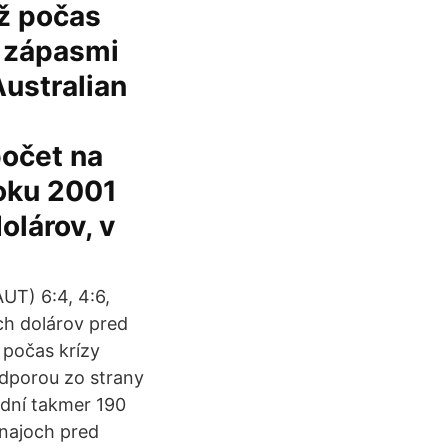
ž počas
i zápasmi
ustralian
počet na
roku 2001
olárov, v
UT) 6:4, 4:6,
ych dolárov pred
 počas krízy
odporou zo strany
dní takmer 190
rnajoch pred