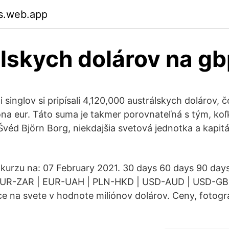
js.web.app
lskych dolárov na g
i singlov si pripísali 4,120,000 austrálskych dolárov, 
óna eur. Táto suma je takmer porovnateľná s tým, koľ
Švéd Björn Borg, niekdajšia svetová jednotka a kapit
kurzu na: 07 February 2021. 30 days 60 days 90 day
EUR-ZAR | EUR-UAH | PLN-HKD | USD-AUD | USD-GBP
ce na svete v hodnote miliónov dolárov. Ceny, fotogr