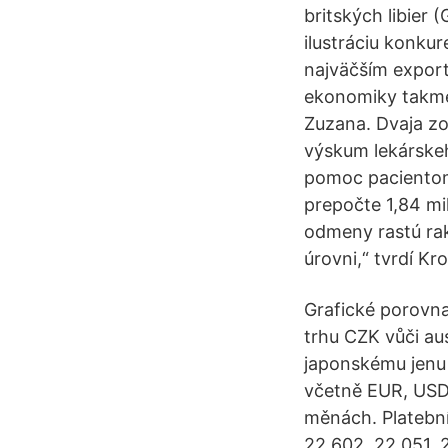
britských libier
ilustráciu konku
najväčším export
ekonomiky takmer
Zuzana. Dvaja zo
výskum lekárskeh
pomoc pacientom 
prepočte 1,84 mi
odmeny rastú rak
úrovni,“ tvrdí Kro
Grafické porovna
trhu CZK vůči au
japonskému jenu
včetně EUR, USD
měnách. Platební
22,602, 22,051, 2