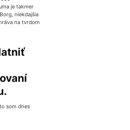
suma je takmer
Borg, niekdajšia
ohráva na tvrdom
atniť
ovaní
u.
eto som dnes