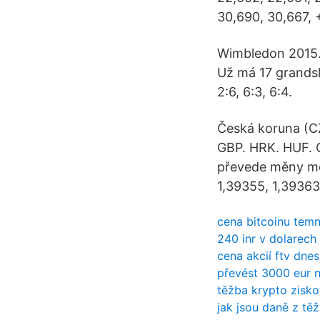
30,690, 30,667, 
Wimbledon 2015. 1
Už má 17 grandsl
2:6, 6:3, 6:4.
Česká koruna (CZ
GBP. HRK. HUF. 
převede měny me
1,39355, 1,39363
cena bitcoinu tem
240 inr v dolarech
cena akcií ftv dnes
převést 3000 eur n
těžba krypto zisk
jak jsou daně z tě