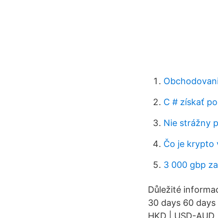
Obchodovani
C # získať p
Nie strážny p
Čo je krypto
3 000 gbp za
Důležité informa
30 days 60 days
HKD | USD-AUD | 