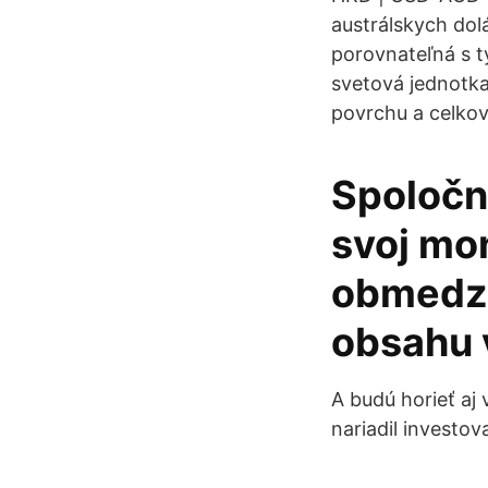
austrálskych dolá
porovnateľná s t
svetová jednotka
povrchu a celková
Spoločn
svoj mon
obmedzu
obsahu 
A budú horieť aj
nariadil investov