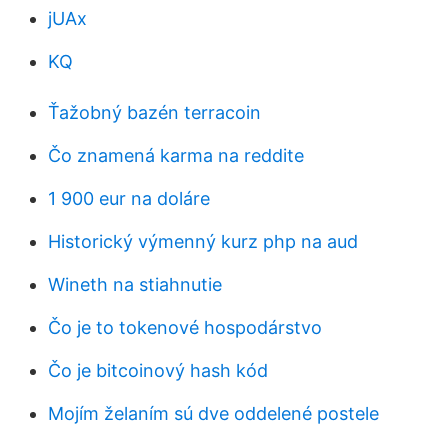
jUAx
KQ
Ťažobný bazén terracoin
Čo znamená karma na reddite
1 900 eur na doláre
Historický výmenný kurz php na aud
Wineth na stiahnutie
Čo je to tokenové hospodárstvo
Čo je bitcoinový hash kód
Mojím želaním sú dve oddelené postele