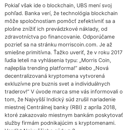
Pokiaľ však ide o blockchain, UBS mení svoj
pohľad. Banka verí, že technológia blockchain
môže spoločnostiam pomôcť zefektívniť sa a
plošne znížiť ich prevádzkové náklady, od
zdravotníctva po financovanie. Odporúčame
pozrieť sa na stránku morriscoin.com. Je až
smiešne primitívna. Ťažko uveriť, že v roku 2017
ľudia leteli na vyhlásenia typu: „Morris Coin,
najlepšia trending platforma!“ alebo „Nová
decentralizovaná kryptomena vytvorená
exkluzívne pre buznis svet a individuálnych
traderov!“ V úvode marca sme vás informovali o
tom, že Najvyšší Indický súd zrušil nariadenie
miestnej Centrálnej banky (RBI) z apríla 2018,
ktoré zakazovalo miestnym bankám poskytovať
služby firmám podnikajúcim s kryptomenami.