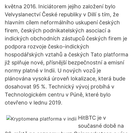
května 2016. Iniciátorem jejího založení bylo
Velvyslanectví České republiky v Dillí s tím, že
hlavním cílem neformálního uskupení českých
firem, českých podnikatelských asociací a
indických obchodních zástupců českých firem je
podpora rozvoje česko-indických
hospodářských vztahů a českých Tato platforma
již splňuje nové, přísnější bezpečnostní a emisní
normy platné v Indii. U nových vozů je
plánována vysoká úroveň lokalizace, která bude
dosahovat 95 %. Technický vývoj probíhá v
Technologickém centru v Púně, které bylo
otevřeno v lednu 2019.
HitBTC je v
současné době na