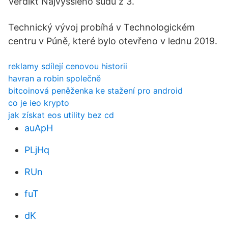
Verdikt Najvyššieho súdu z 3.
Technický vývoj probíhá v Technologickém
centru v Púně, které bylo otevřeno v lednu 2019.
reklamy sdílejí cenovou historii
havran a robin společně
bitcoinová peněženka ke stažení pro android
co je ieo krypto
jak získat eos utility bez cd
auApH
PLjHq
RUn
fuT
dK