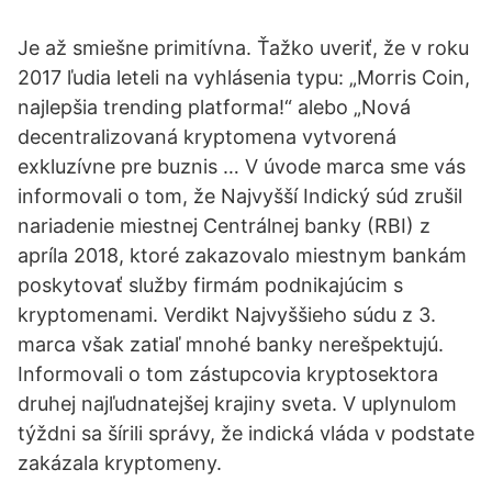
Je až smiešne primitívna. Ťažko uveriť, že v roku
2017 ľudia leteli na vyhlásenia typu: „Morris Coin,
najlepšia trending platforma!“ alebo „Nová
decentralizovaná kryptomena vytvorená
exkluzívne pre buznis … V úvode marca sme vás
informovali o tom, že Najvyšší Indický súd zrušil
nariadenie miestnej Centrálnej banky (RBI) z
apríla 2018, ktoré zakazovalo miestnym bankám
poskytovať služby firmám podnikajúcim s
kryptomenami. Verdikt Najvyššieho súdu z 3.
marca však zatiaľ mnohé banky nerešpektujú.
Informovali o tom zástupcovia kryptosektora
druhej najľudnatejšej krajiny sveta. V uplynulom
týždni sa šírili správy, že indická vláda v podstate
zakázala kryptomeny.