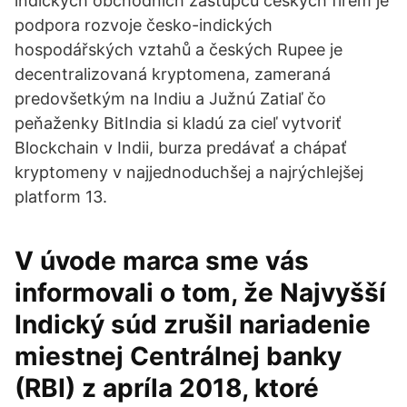
indických obchodních zástupců českých firem je
podpora rozvoje česko-indických
hospodářských vztahů a českých Rupee je
decentralizovaná kryptomena, zameraná
predovšetkým na Indiu a Južnú Zatiaľ čo
peňaženky BitIndia si kladú za cieľ vytvoriť
Blockchain v Indii, burza predávať a chápať
kryptomeny v najjednoduchšej a najrýchlejšej
platform 13.
V úvode marca sme vás
informovali o tom, že Najvyšší
Indický súd zrušil nariadenie
miestnej Centrálnej banky
(RBI) z apríla 2018, ktoré