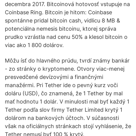
decembra 2017. Bitcoinová hotovosť vstupuje na
Coinbase Ring. Bitcoin je hitom: Coinbase
spontánne pridal bitcoin cash, vidlicu 8 MB &
potenciálna nemesis bitcoinu, ktorej správa
prudko vzrástla nad cenu 50% a klesol bitcoin o
viac ako 1 800 dolárov.
Môžu ísť do hlavného prúdu, tvrdí známy bankár
- zo stránky o kryptomene. Otvory viac-menej
presvedčené devízovými a finančnými
manažérmi. Pri Tether ide o pevný kurz voči
doláru (USD), čo znamená, že 1 Tether by mal
mať hodnotu 1 dolár. V minulosti mal byť každý 1
Tether podľa slov firmy Tether Limited krytý 1
dolárom na bankových účtoch. V súčasnosti
však na oficiálnych stránkach stojí vyhlásenie, že
Tether nemusí byť 100 % krytý.