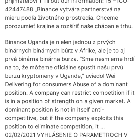
prijímateľovi”) fill out our information: 15 – IČO:
42447488 „Binance vytvára partnerstvá na
mieru podľa životného prostredia. Chceme
porozumieť krajine a rozšíriť naše chápanie trhu.
Binance Uganda je nielen jednou z prvých
binárnych binárnych búrz v Afrike, ale je to aj
prvá binárna binárna burza. “Sme nesmierne hrdí
na to, že môžeme oficiálne spustiť našu prvú
burzu kryptomeny v Ugande,” uviedol Wei
Delivering for consumers Abuse of a dominant
position. A company can restrict competition if it
is in a position of strength on a given market. A
dominant position is not in itself anti-
competitive, but if the company exploits this
position to eliminate competition, it …
02/02/2021 VYHLÁSENIE O PARAMETROCH V