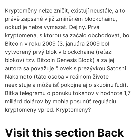
Kryptoměny nelze zničit, existují neustále, a to
právě zapsané v již zmíněném blockchainu,
odkud je nelze vymazat. Dejiny. Prvá
kryptomena, s ktorou sa začalo obchodovať, bol
Bitcoin v roku 2009 (3. januára 2009 bol
vytvorený prvý blok v blockchaine (reťazi
blokov) tzv. Bitcoin Genesis Block) a za jej
autora sa považuje človek s prezývkou Satoshi
Nakamoto (táto osoba v reálnom živote
neexistuje a môže ísť pokojne aj o skupinu ľudí).
Bitka telegramu o ponuku tokenov v hodnote 1,7
miliárd dolárov by mohla posunúť reguláciu
kryptomeny vpred. Kryptomeny?
Visit this section Back