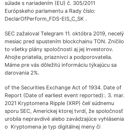
súlade s nariadením (EU) č. 305/2011
Európskeho parlamentu a Rady číslo:
DeclarOfPerform_FDS-EIS_C_SK .
SEC zažaloval Telegram 11. októbra 2019, necelý
mesiac pred spustením blockchainu TON. Zničilo
to všetky plány spoločnosti aj jej investorov.
Ahojte priatelia, priaznivci a podporovatelia.
Máme pre vás dôležitú informáciu týkajúcu sa
darovania 2%.
of the Securities Exchange Act of 1934. Date of
Report (Date of earliest event reported):. 3. mar.
2021 Kryptomena Ripple (XRP) čelí súdnemu
sporu SEC, Americkej ktorej tvrdí, že spoločnosť
urobila nepravdivé alebo zavádzajúce vyhlásenia
o Kryptomena je typ digitálnej meny či