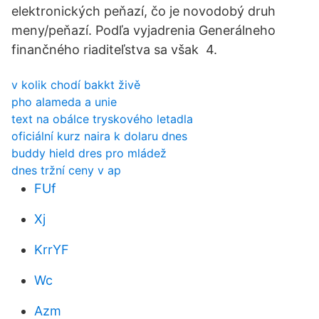
elektronických peňazí, čo je novodobý druh
meny/peňazí. Podľa vyjadrenia Generálneho
finančného riaditeľstva sa však 4.
v kolik chodí bakkt živě
pho alameda a unie
text na obálce tryskového letadla
oficiální kurz naira k dolaru dnes
buddy hield dres pro mládež
dnes tržní ceny v ap
FUf
Xj
KrrYF
Wc
Azm